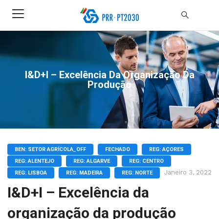
I&D+I – Excelência Da Organização Da
Produção
BEN: SETOR AGRÍCOLA_OFF
FECHADO
REG: AÇORES
REG: ALENTEJO
REG: ALGARVE
REG: CENTRO
Janeiro 3, 2022
REG: LISBOA
REG: MADEIRA
REG: NORTE
I&D+I – Excelência da
organização da produção