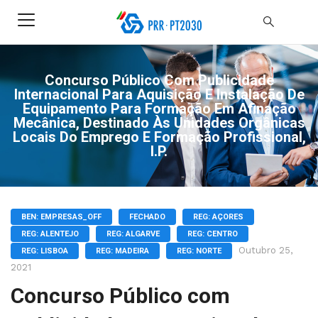
Concurso Público Com Publicidade
Internacional Para Aquisição E Instalação De
Equipamento Para Formação Em Afinação
Mecânica, Destinado Às Unidades Orgânicas
Locais Do Emprego E Formação Profissional,
I.P.
BEN: EMPRESAS_OFF
FECHADO
REG: AÇORES
REG: ALENTEJO
REG: ALGARVE
REG: CENTRO
Outubro 25,
REG: LISBOA
REG: MADEIRA
REG: NORTE
2021
Concurso Público com