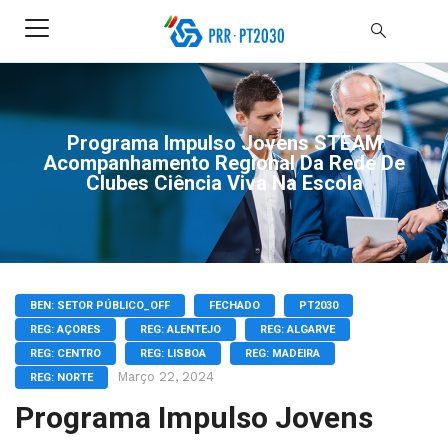
Programa Impulso Jovens STEAM
Acompanhamento Regional Da Rede De
Clubes Ciência Viva Na Escola
BEN: SETOR PÚBLICO_OFF
FECHADO
PT2030
REG: AÇORES
REG: ALENTEJO
REG: ALGARVE
REG: CENTRO
REG: LISBOA
REG: MADEIRA
Março 22, 2024
REG: NORTE
Programa Impulso Jovens