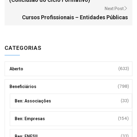
Next Post
Cursos Profissionais – Entidades Públicas
CATEGORIAS
(633)
Aberto
(798)
Beneficiários
(33)
Ben: Associações
(154)
Ben: Empresas
(33)
Ben: ENESII