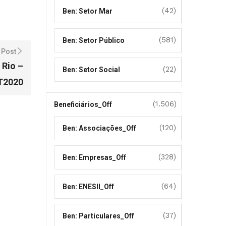
(42)
Ben: Setor Mar
(581)
Ben: Setor Público
 Post
 Rio –
(22)
Ben: Setor Social
PT2020
(1.506)
Beneficiários_Off
(120)
Ben: Associações_Off
(328)
Ben: Empresas_Off
(64)
Ben: ENESII_Off
(37)
Ben: Particulares_Off