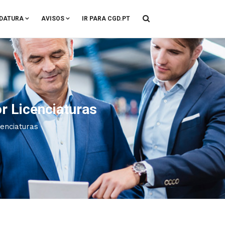
DATURA
AVISOS
IR PARA CGD.PT
r Licenciaturas
cenciaturas