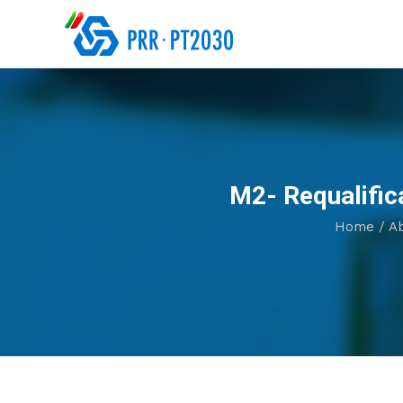
M2- Requalific
Home
/
A