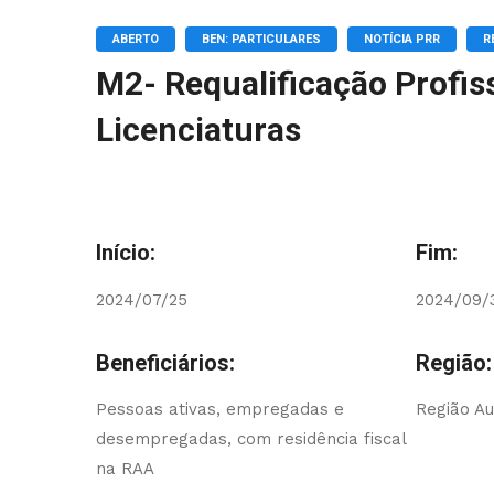
ABERTO
BEN: PARTICULARES
NOTÍCIA PRR
R
M2- Requalificação Profis
Licenciaturas
Início:
Fim:
2024/07/25
2024/09/
Beneficiários:
Região:
Pessoas ativas, empregadas e
Região A
desempregadas, com residência fiscal
na RAA