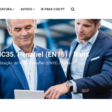
DATURA
AVISOS
IR PARA CGD.PT
IC35. Penafiel (EN15) / Rans
lização do IC35. Penafiel (EN15) / Rans