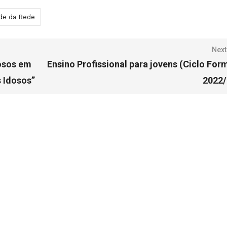
ade da Rede
Next
osos em
Ensino Profissional para jovens (Ciclo For
 Idosos”
2022/