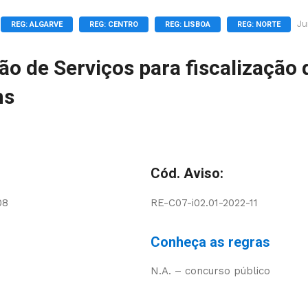
Ju
REG: ALGARVE
REG: CENTRO
REG: LISBOA
REG: NORTE
ão de Serviços para fiscalização 
ns
Cód. Aviso:
08
RE-C07-i02.01-2022-11
Conheça as regras
N.A. – concurso público