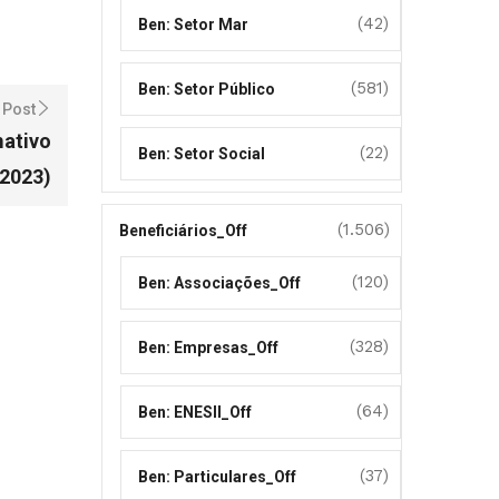
(42)
Ben: Setor Mar
(581)
Ben: Setor Público
 Post
mativo
(22)
Ben: Setor Social
2023)
(1.506)
Beneficiários_Off
(120)
Ben: Associações_Off
(328)
Ben: Empresas_Off
(64)
Ben: ENESII_Off
(37)
Ben: Particulares_Off