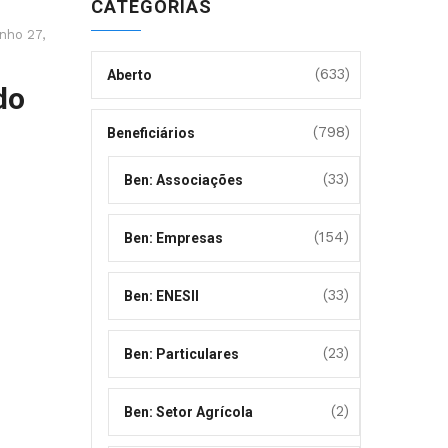
CATEGORIAS
nho 27,
(633)
Aberto
do
(798)
Beneficiários
(33)
Ben: Associações
(154)
Ben: Empresas
(33)
Ben: ENESII
(23)
Ben: Particulares
(2)
Ben: Setor Agrícola