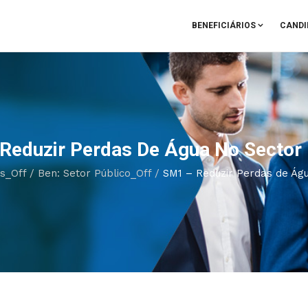
BENEFICIÁRIOS
CANDI
Reduzir Perdas De Água No Sector
os_Off
/
Ben: Setor Público_Off
/
SM1 – Reduzir Perdas de Ág