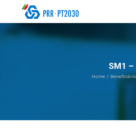
SM1 – 
Home
/
Beneficiári