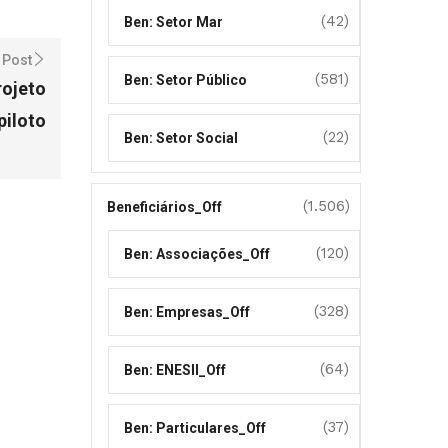
(42)
Ben: Setor Mar
 Post
(581)
Ben: Setor Público
rojeto
piloto
(22)
Ben: Setor Social
(1.506)
Beneficiários_Off
(120)
Ben: Associações_Off
(328)
Ben: Empresas_Off
(64)
Ben: ENESII_Off
(37)
Ben: Particulares_Off