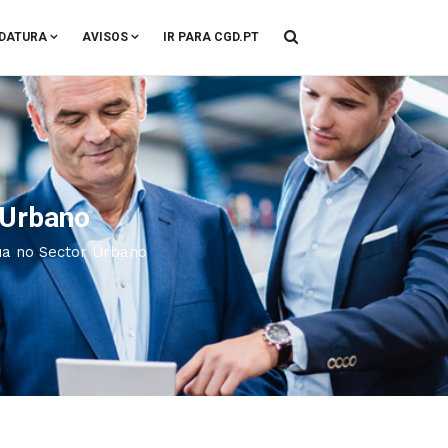
DATURA
AVISOS
IR PARA CGD.PT
 Urbano
ua no Sector Urbano