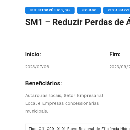
BEN: SETOR PÚBLICO_OFF
FECHADO
REG: ALGARVE
SM1 – Reduzir Perdas de 
Início:
Fim:
2023/07/06
2023/09/
Beneficiários:
Autarquias locais, Setor Empresarial
Local e Empresas concessionárias
municipais.
Tipo_Off: C09-i01.01-Plano Regional de Eficiência Hídr