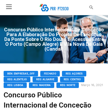
Concurso Público Internacional De Conceção
Para A Elaboração Do Projeto De Execução
Da Ponte Sobre O Rio Douro E Acessos Entre
O Porto (Campo Alegre) E Vila Nova De Gaia
(Candal)
BEN: EMPRESAS_OFF
FECHADO
REG: AÇORES
REG: ALENTEJO
REG: ALGARVE
REG: CENTRO
Março 16, 2021
REG: LISBOA
REG: MADEIRA
REG: NORTE
Concurso Público
Internacional de Conceção