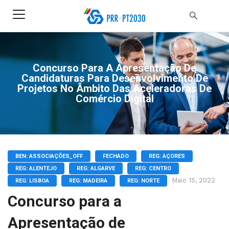
Concurso Para A Apresentação De
Candidaturas Para Desenvolvimento De
Projetos No Âmbito Das Aceleradoras De
Comércio Digital
BEN: ASSOCIAÇÕES_OFF
FECHADO
REG: AÇORES
REG: ALENTEJO
REG: ALGARVE
REG: CENTRO
Maio 15, 2022
REG: LISBOA
REG: MADEIRA
REG: NORTE
Concurso para a
Apresentação de