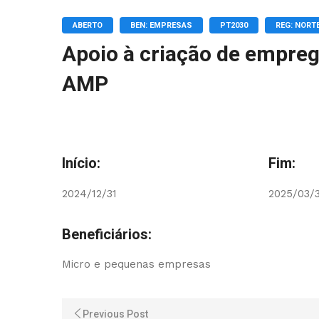
ABERTO
BEN: EMPRESAS
PT2030
REG: NORT
Apoio à criação de empre
AMP
Início:
Fim:
2024/12/31
2025/03/
Beneficiários:
Micro e pequenas empresas
Previous Post