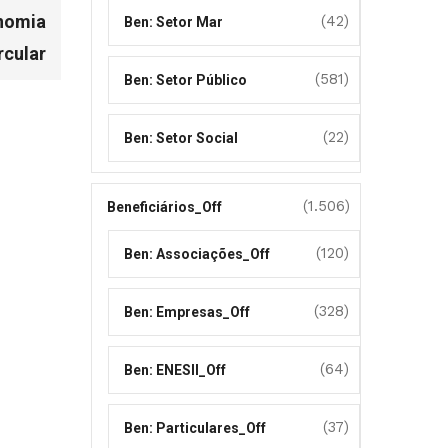
onomia
(42)
Ben: Setor Mar
rcular
(581)
Ben: Setor Público
(22)
Ben: Setor Social
(1.506)
Beneficiários_Off
(120)
Ben: Associações_Off
(328)
Ben: Empresas_Off
(64)
Ben: ENESII_Off
(37)
Ben: Particulares_Off