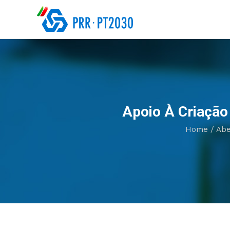
Apoio À Criaçã
Home
/
Abe