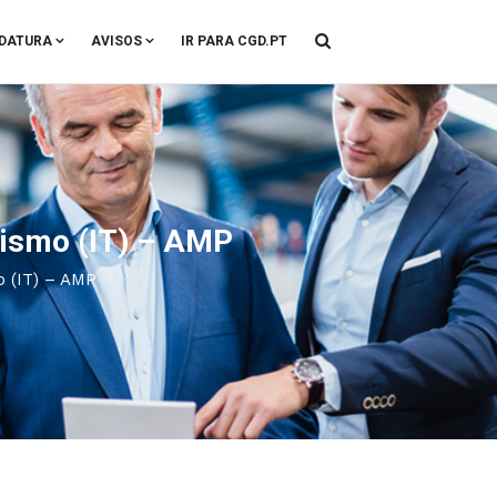
DATURA
AVISOS
IR PARA CGD.PT
ismo (IT) – AMP
 (IT) – AMP