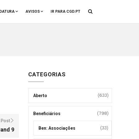
DATURA
AVISOS
IR PARA CGD.PT
CATEGORIAS
(633)
Aberto
(798)
Beneficiários
 Post
(33)
Ben: Associações
rand 9