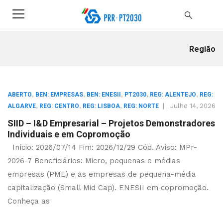
Região
,
,
,
,
,
ABERTO
BEN: EMPRESAS
BEN: ENESII
PT2030
REG: ALENTEJO
REG:
,
,
,
|
Julho 14, 2026
ALGARVE
REG: CENTRO
REG: LISBOA
REG: NORTE
SIID – I&D Empresarial – Projetos Demonstradores
Individuais e em Copromoção
Início: 2026/07/14 Fim: 2026/12/29 Cód. Aviso: MPr-
2026-7 Beneficiários: Micro, pequenas e médias
empresas (PME) e as empresas de pequena-média
capitalização (Small Mid Cap). ENESII em copromoção.
Conheça as