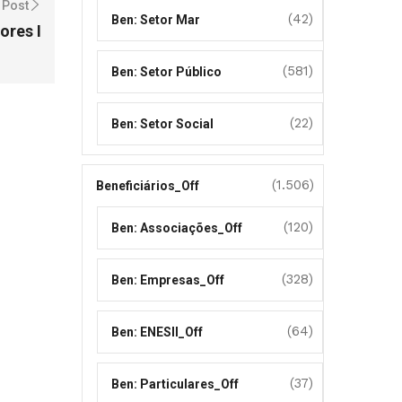
 Post
(42)
Ben: Setor Mar
ores I
(581)
Ben: Setor Público
(22)
Ben: Setor Social
(1.506)
Beneficiários_Off
(120)
Ben: Associações_Off
(328)
Ben: Empresas_Off
(64)
Ben: ENESII_Off
(37)
Ben: Particulares_Off