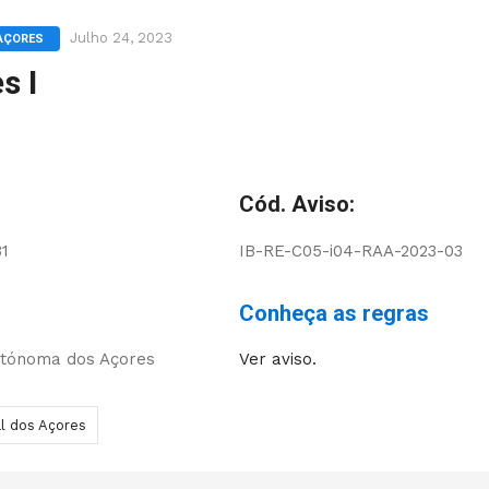
Julho 24, 2023
 AÇORES
s I
Cód. Aviso:
31
IB-RE-C05-i04-RAA-2023-03
Conheça as regras
utónoma dos Açores
Ver aviso.
l dos Açores