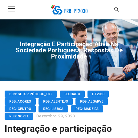
Integração E Participação Ativa Na
Sociedade Portuguesa: Respostas De
Proximidade
BEN: SETOR PÚBLICO_OFF
FECHADO
PT2030
REG: AÇORES
REG: ALENTEJO
REG: ALGARVE
REG: CENTRO
REG: LISBOA
REG: MADEIRA
Dezembro 29, 2023
REG: NORTE
Integração e participação