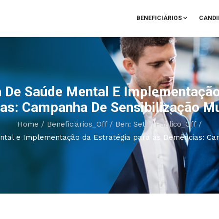
BENEFICIÁRIOS
CANDI
 De Saúde Mental E Implementação 
as: Campanha De Sensibilização Mu
Home
/
Beneficiários_Off
/
Ben: Setor Público_Off
/
tal e Implementação da Estratégia para as Demências: Cam