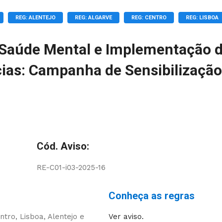
REG: ALENTEJO
REG: ALGARVE
REG: CENTRO
REG: LISBOA
Saúde Mental e Implementação 
cias: Campanha de Sensibilização
Cód. Aviso:
RE-C01-i03-2025-16
Conheça as regras
ntro, Lisboa, Alentejo e
Ver aviso.