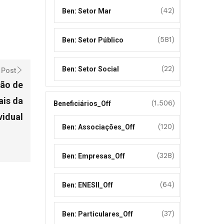
(42)
Ben: Setor Mar
(581)
Ben: Setor Público
(22)
Ben: Setor Social
 Post
ção de
ais da
(1.506)
Beneficiários_Off
vidual
(120)
Ben: Associações_Off
(328)
Ben: Empresas_Off
(64)
Ben: ENESII_Off
(37)
Ben: Particulares_Off