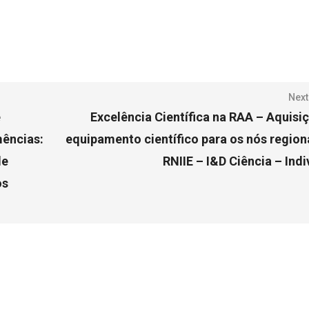
Next
e
Excelência Científica na RAA – Aquisi
mências:
equipamento científico para os nós region
de
RNIIE – I&D Ciência – Indi
os