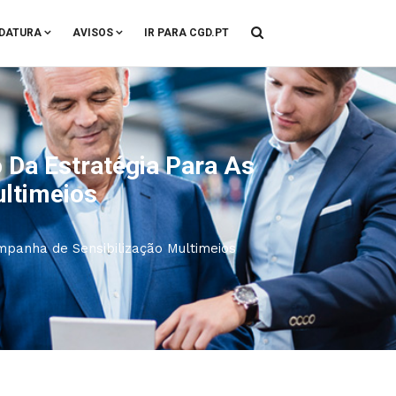
DATURA
AVISOS
IR PARA CGD.PT
Da Estratégia Para As
ltimeios
panha de Sensibilização Multimeios