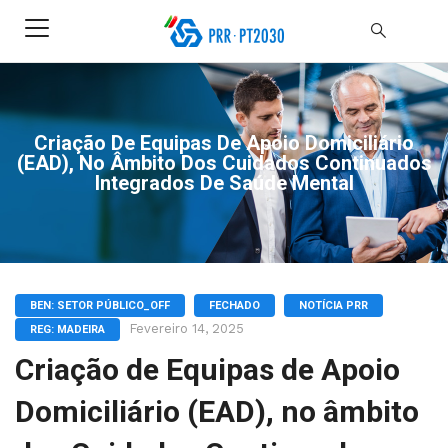
Criação De Equipas De Apoio Domiciliário
(EAD), No Âmbito Dos Cuidados Continuados
Integrados De Saúde Mental
BEN: SETOR PÚBLICO_OFF
FECHADO
NOTÍCIA PRR
Fevereiro 14, 2025
REG: MADEIRA
Criação de Equipas de Apoio
Domiciliário (EAD), no âmbito