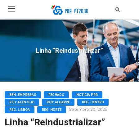
Linha “Reindustrializar”
BEN: EMPRESAS
FECHADO
NOTÍCIA PRR
REG: ALENTEJO
REG: ALGARVE
REG: CENTRO
Setembro 30, 2025
REG: LISBOA
REG: NORTE
Linha “Reindustrializar”