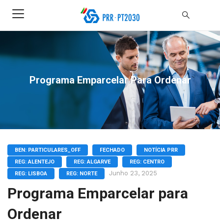
Programa Emparcelar Para Ordenar
BEN: PARTICULARES_OFF
FECHADO
NOTÍCIA PRR
REG: ALENTEJO
REG: ALGARVE
REG: CENTRO
Junho 23, 2025
REG: LISBOA
REG: NORTE
Programa Emparcelar para
Ordenar