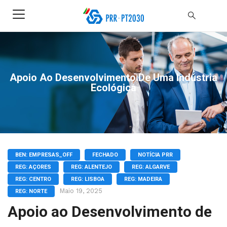
Apoio Ao Desenvolvimento De Uma Indústria
Ecológica
BEN: EMPRESAS_OFF
FECHADO
NOTÍCIA PRR
REG: AÇORES
REG: ALENTEJO
REG: ALGARVE
REG: CENTRO
REG: LISBOA
REG: MADEIRA
Maio 19, 2025
REG: NORTE
Apoio ao Desenvolvimento de