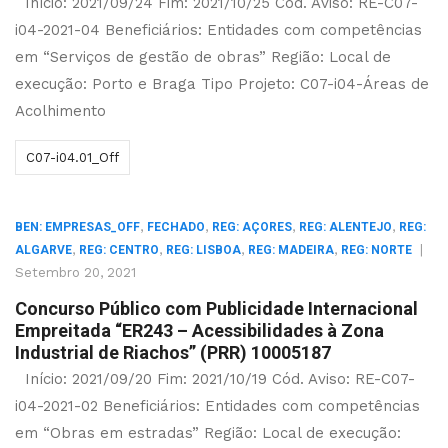
Início: 2021/09/24 Fim: 2021/10/25 Cód. Aviso: RE-C07-
i04-2021-04 Beneficiários: Entidades com competências
em “Serviços de gestão de obras” Região: Local de
execução: Porto e Braga Tipo Projeto: C07-i04-Áreas de
Acolhimento
C07-i04.01_Off
,
,
,
,
BEN: EMPRESAS_OFF
FECHADO
REG: AÇORES
REG: ALENTEJO
REG:
,
,
,
,
|
ALGARVE
REG: CENTRO
REG: LISBOA
REG: MADEIRA
REG: NORTE
Setembro 20, 2021
Concurso Público com Publicidade Internacional
Empreitada “ER243 – Acessibilidades à Zona
Industrial de Riachos” (PRR) 10005187
Início: 2021/09/20 Fim: 2021/10/19 Cód. Aviso: RE-C07-
i04-2021-02 Beneficiários: Entidades com competências
em “Obras em estradas” Região: Local de execução: