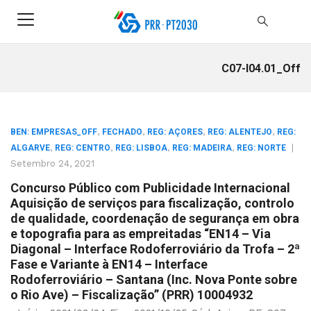
C07-I04.01_Off
,
,
,
,
BEN: EMPRESAS_OFF
FECHADO
REG: AÇORES
REG: ALENTEJO
REG:
,
,
,
,
|
ALGARVE
REG: CENTRO
REG: LISBOA
REG: MADEIRA
REG: NORTE
Setembro 24, 2021
Concurso Público com Publicidade Internacional
Aquisição de serviços para fiscalização, controlo
de qualidade, coordenação de segurança em obra
e topografia para as empreitadas “EN14 – Via
Diagonal – Interface Rodoferroviário da Trofa – 2ª
Fase e Variante à EN14 – Interface
Rodoferroviário – Santana (Inc. Nova Ponte sobre
o Rio Ave) – Fiscalização” (PRR) 10004932