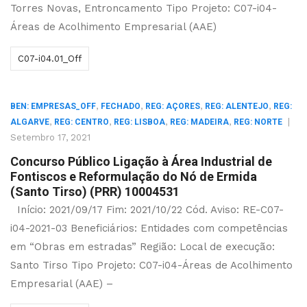
Torres Novas, Entroncamento Tipo Projeto: C07-i04-
Áreas de Acolhimento Empresarial (AAE)
C07-i04.01_Off
,
,
,
,
BEN: EMPRESAS_OFF
FECHADO
REG: AÇORES
REG: ALENTEJO
REG:
,
,
,
,
|
ALGARVE
REG: CENTRO
REG: LISBOA
REG: MADEIRA
REG: NORTE
Setembro 17, 2021
Concurso Público Ligação à Área Industrial de
Fontiscos e Reformulação do Nó de Ermida
(Santo Tirso) (PRR) 10004531
Início: 2021/09/17 Fim: 2021/10/22 Cód. Aviso: RE-C07-
i04-2021-03 Beneficiários: Entidades com competências
em “Obras em estradas” Região: Local de execução:
Santo Tirso Tipo Projeto: C07-i04-Áreas de Acolhimento
Empresarial (AAE) –