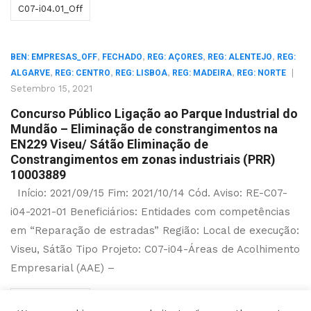
C07-i04.01_Off
,
,
,
,
BEN: EMPRESAS_OFF
FECHADO
REG: AÇORES
REG: ALENTEJO
REG:
,
,
,
,
|
ALGARVE
REG: CENTRO
REG: LISBOA
REG: MADEIRA
REG: NORTE
Setembro 15, 2021
Concurso Público Ligação ao Parque Industrial do
Mundão – Eliminação de constrangimentos na
EN229 Viseu/ Sátão Eliminação de
Constrangimentos em zonas industriais (PRR)
10003889
Início: 2021/09/15 Fim: 2021/10/14 Cód. Aviso: RE-C07-
i04-2021-01 Beneficiários: Entidades com competências
em “Reparação de estradas” Região: Local de execução:
Viseu, Sátão Tipo Projeto: C07-i04-Áreas de Acolhimento
Empresarial (AAE) –
C07-i04.01_Off