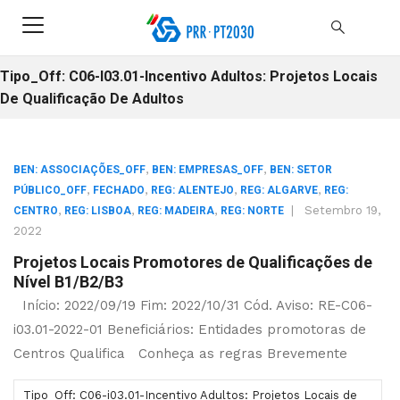
Tipo_Off: C06-I03.01-Incentivo Adultos: Projetos Locais
De Qualificação De Adultos
,
,
BEN: ASSOCIAÇÕES_OFF
BEN: EMPRESAS_OFF
BEN: SETOR
,
,
,
,
PÚBLICO_OFF
FECHADO
REG: ALENTEJO
REG: ALGARVE
REG:
,
,
,
|
Setembro 19,
CENTRO
REG: LISBOA
REG: MADEIRA
REG: NORTE
2022
Projetos Locais Promotores de Qualificações de
Nível B1/B2/B3
Início: 2022/09/19 Fim: 2022/10/31 Cód. Aviso: RE-C06-
i03.01-2022-01 Beneficiários: Entidades promotoras de
Centros Qualifica Conheça as regras Brevemente
Tipo_Off: C06-i03.01-Incentivo Adultos: Projetos Locais de