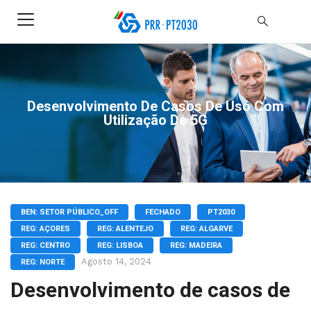
Desenvolvimento De Casos De Uso Com
Utilização De 5G
BEN: SETOR PÚBLICO_OFF
FECHADO
PT2030
REG: AÇORES
REG: ALENTEJO
REG: ALGARVE
REG: CENTRO
REG: LISBOA
REG: MADEIRA
Agosto 14, 2024
REG: NORTE
Desenvolvimento de casos de