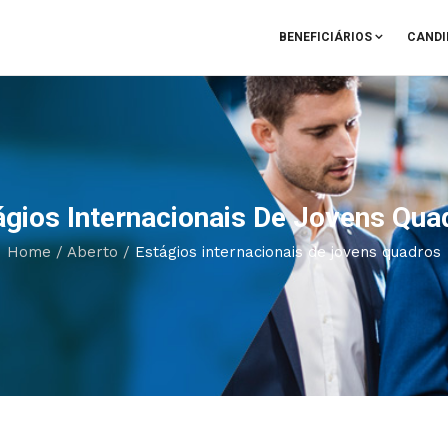
BENEFICIÁRIOS
CANDI
ágios Internacionais De Jovens Qua
Home
/
Aberto
/
Estágios internacionais de jovens quadros