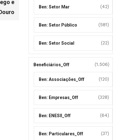
rego e
(42)
Ben: Setor Mar
Douro
(581)
Ben: Setor Público
(22)
Ben: Setor Social
(1.506)
Beneficiários_Off
(120)
Ben: Associações_Off
(328)
Ben: Empresas_Off
(64)
Ben: ENESII_Off
(37)
Ben: Particulares_Off