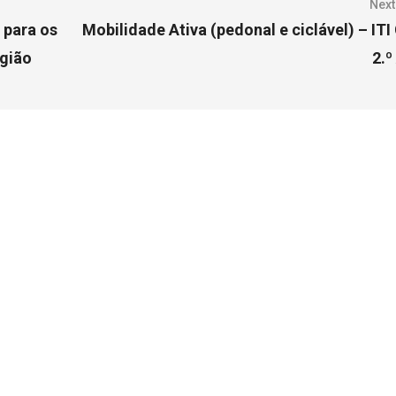
Next
para os
Mobilidade Ativa (pedonal e ciclável) – ITI
egião
2.º