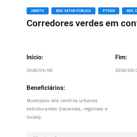
ABERTO
BEN: SETOR PÚBLICO
PT2030
REG: 
Corredores verdes em cont
Início:
Fim:
2026/04/06
2026/09/
Beneficiários:
Municípios dos centros urbanos
estruturantes (nacionais, regionais e
locais).