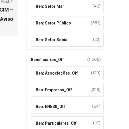
 Post
(42)
Ben: Setor Mar
 CIM –
 Aviso
(581)
Ben: Setor Público
(22)
Ben: Setor Social
(1.506)
Beneficiários_Off
(120)
Ben: Associações_Off
(328)
Ben: Empresas_Off
(64)
Ben: ENESII_Off
(37)
Ben: Particulares_Off