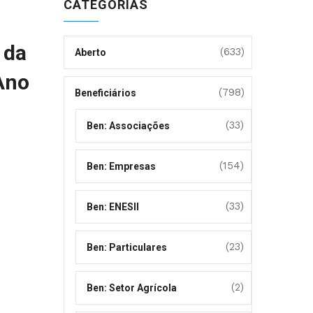
CATEGORIAS
 da
(633)
Aberto
Ano
(798)
Beneficiários
(33)
Ben: Associações
(154)
Ben: Empresas
(33)
Ben: ENESII
(23)
Ben: Particulares
(2)
Ben: Setor Agrícola