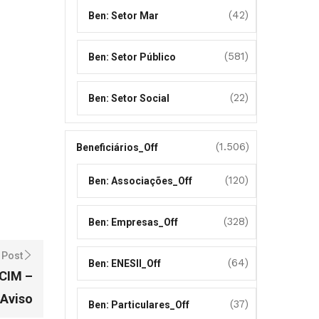
(42)
Ben: Setor Mar
(581)
Ben: Setor Público
(22)
Ben: Setor Social
(1.506)
Beneficiários_Off
(120)
Ben: Associações_Off
(328)
Ben: Empresas_Off
 Post
(64)
Ben: ENESII_Off
 CIM –
 Aviso
(37)
Ben: Particulares_Off