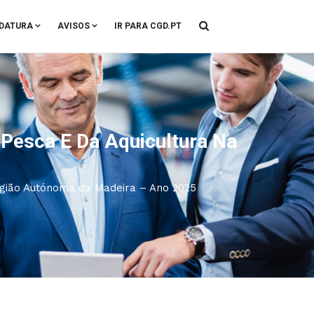
DATURA
AVISOS
IR PARA CGD.PT
Pesca E Da Aquicultura Na
gião Autónoma da Madeira – Ano 2025