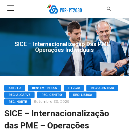
SICE – Internacionalização Das PME –
Operações Individuais
ABERTO
BEN: EMPRESAS
PT2030
REG: ALENTEJO
REG: ALGARVE
REG: CENTRO
REG: LISBOA
Setembro 30, 2025
REG: NORTE
SICE – Internacionalização
das PME – Operações