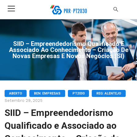
SIID – Empreendedorismo Qualificado E
Associado Ao Conhecimento – Criação De
Novas Empresas E Novos Negócios (SI)
ABERTO
BEN: EMPRESAS
PT2030
REG: ALENTEJO
Setembro 29, 2025
SIID – Empreendedorismo
Qualificado e Associado ao