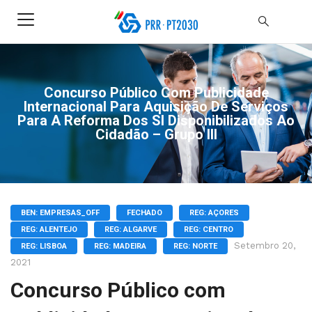
Concurso Público Com Publicidade
Internacional Para Aquisição De Serviços
Para A Reforma Dos SI Disponibilizados Ao
Cidadão – Grupo III
BEN: EMPRESAS_OFF
FECHADO
REG: AÇORES
REG: ALENTEJO
REG: ALGARVE
REG: CENTRO
Setembro 20,
REG: LISBOA
REG: MADEIRA
REG: NORTE
2021
Concurso Público com