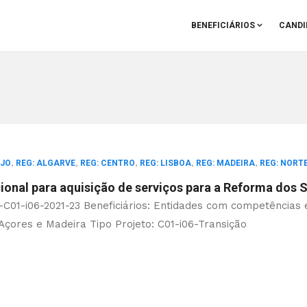
BENEFICIÁRIOS
CANDI
,
,
,
,
,
EJO
REG: ALGARVE
REG: CENTRO
REG: LISBOA
REG: MADEIRA
REG: NORT
onal para aquisição de serviços para a Reforma dos SI
RE-C01-i06-2021-23 Beneficiários: Entidades com competências
 Açores e Madeira Tipo Projeto: C01-i06-Transição