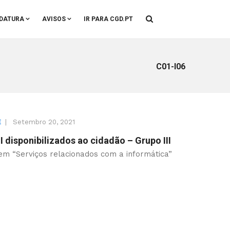
DATURA
AVISOS
IR PARA CGD.PT
C01-I06
|
Setembro 20, 2021
E
 disponibilizados ao cidadão – Grupo III
 em “Serviços relacionados com a informática”