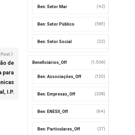
(42)
Ben: Setor Mar
(581)
Ben: Setor Público
(22)
Ben: Setor Social
 Post
(1.506)
ção de
Beneficiários_Off
a para
(120)
Ben: Associações_Off
ânicas
, I.P.
(328)
Ben: Empresas_Off
(64)
Ben: ENESII_Off
(37)
Ben: Particulares_Off