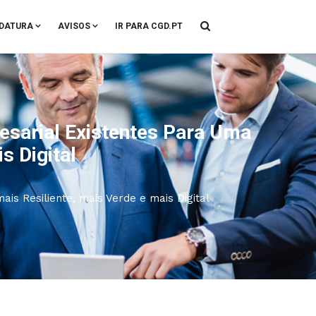
DATURA
AVISOS
IR PARA CGD.PT
esarial Existentes Para Uma
s Digital
is Resiliente, mais Verde e mais Digital