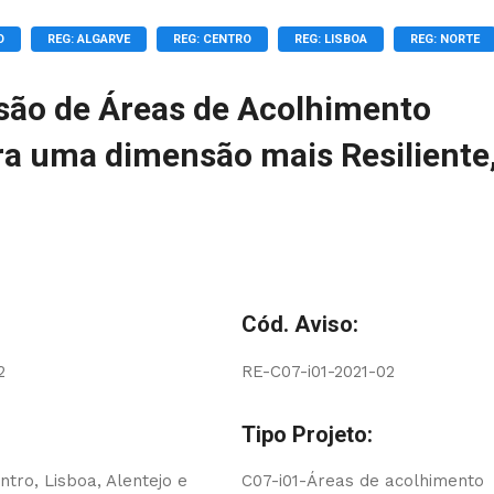
O
REG: ALGARVE
REG: CENTRO
REG: LISBOA
REG: NORTE
rsão de Áreas de Acolhimento
ra uma dimensão mais Resiliente
Cód. Aviso:
2
RE-C07-i01-2021-02
Tipo Projeto:
ntro, Lisboa, Alentejo e
C07-i01-Áreas de acolhimento