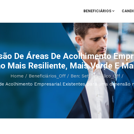
BENEFICIÁRIOS
CANDI
são De Áreas De Acolhimento Empr
 Mais Resiliente, Mais Verde E Mai
Home
/
Beneficiários_Off
/
Ben: Setor Público_Off
/
de Acolhimento Empresarial Existentes para uma dimensão ma