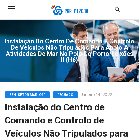
Instalação Do Centro De Comando E Controlo
De Veículos Não Tripulados Para Apoio A
Atividades De Mar No Polo Do Porto/Leixões
II (H6)
Janeiro 14, 2022
BEN: SETOR MAR_OFF
FECHADO
Instalação do Centro de
Comando e Controlo de
Veículos Não Tripulados para