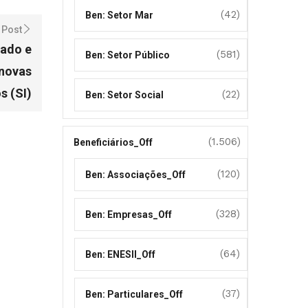
(42)
Ben: Setor Mar
 Post
cado e
(581)
Ben: Setor Público
 novas
s (SI)
(22)
Ben: Setor Social
(1.506)
Beneficiários_Off
(120)
Ben: Associações_Off
(328)
Ben: Empresas_Off
(64)
Ben: ENESII_Off
(37)
Ben: Particulares_Off