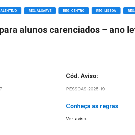
 ALENTEJO
REG: ALGARVE
REG: CENTRO
REG: LISBOA
REG
para alunos carenciados – ano le
Cód. Aviso:
7
PESSOAS-2025-19
Conheça as regras
Ver aviso.